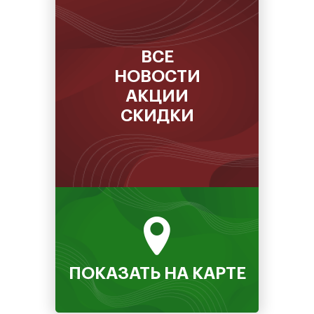
Диваны и кресла
Матрасы и кровати
ВСЕ
Офисная мебель
НОВОСТИ
Детские товары
АКЦИИ
СКИДКИ
Книги и канцелярские товары
Гипермаркет
Прочие товары и услуги
Хобби и отдых
Туроператоры
Банки
ПОКАЗАТЬ НА КАРТЕ
Аксессуары
Кафе и рестораны