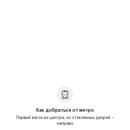
Диваны и кресла
Матрасы и кровати
Офисная мебель
Детские товары
Книги и канцелярские товары
Гипермаркет
Прочие товары и услуги
Хобби и отдых
Туроператоры
Банки
Как добраться от метро
Аксессуары
Первый вагон из центра, из стеклянных дверей –
направо
Кафе и рестораны