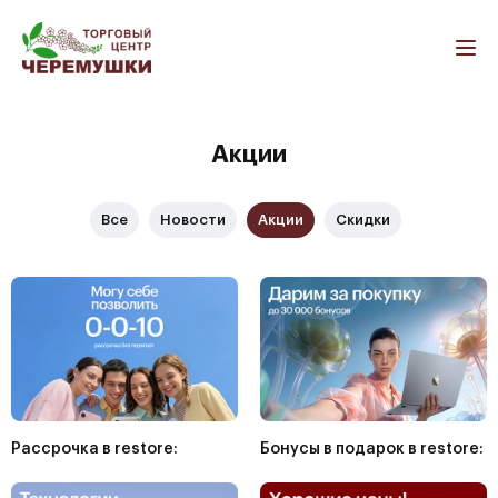
Как добраться
Контакты
Все магазины
Акции
Бытовая техника и электроника
Все
Новости
Акции
Скидки
Салоны связи
Компьютеры и ноутбуки
Оргтехника
Мобильные телефоны
Мебель и товары для дома
Мягкая мебель
Рассрочка в restore:
Бонусы в подарок в restore:
Корпусная мебель