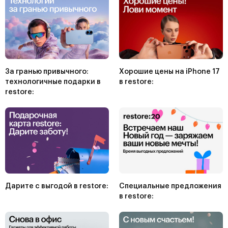
Диваны и кресла
Матрасы и кровати
Офисная мебель
Детские товары
За гранью привычного:
Хорошие цены на iPhone 17
Книги и канцелярские товары
технологичные подарки в
в restore:
restore:
Гипермаркет
Прочие товары и услуги
Хобби и отдых
Туроператоры
Банки
Дарите с выгодой в restore:
Специальные предложения
в restore:
Аксессуары
Кафе и рестораны