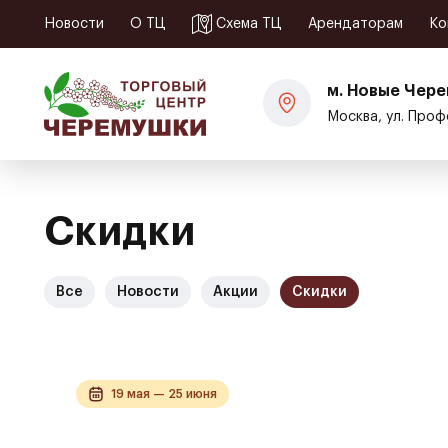
Корпусная мебель
Новости
О ТЦ
Схема ТЦ
Арендаторам
Ко
Диваны и кресла
Матрасы и кровати
м. Новые Чер
Офисная мебель
Москва, ул. Проф
Скидки
Все
Новости
Акции
Скидки