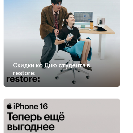
Скидки ко Дню студента в
restore: