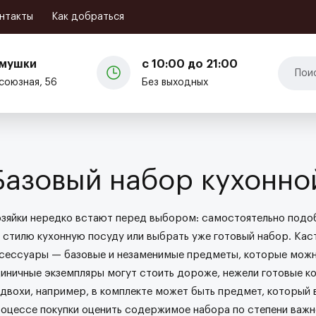
Кафе и рестораны
нтакты
Как добраться
емушки
с 10:00 до 21:00
союзная, 56
Без выходных
Базовый набор кухонно
зяйки нередко встают перед выбором: самостоятельно подо
 стилю кухонную посуду или выбрать уже готовый набор. Кас
сессуары — базовые и незаменимые предметы, которые можн
иничные экземпляры могут стоить дороже, нежели готовые ко
двохи, например, в комплекте может быть предмет, который 
оцессе покупки оценить содержимое набора по степени важн