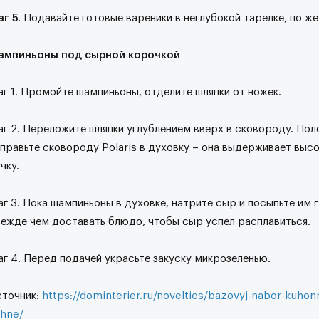
г 5.
Подавайте готовые вареники в неглубокой тарелке, по же
ампиньоны под сырной корочкой
г 1. Промойте шампиньоны, отделите шляпки от ножек.
г 2. Переложите шляпки углублением вверх в сковороду. Пол
правьте сковороду Polaris в духовку – она выдерживает выс
чку.
г 3. Пока шампиньоны в духовке, натрите сыр и посыпьте им 
ежде чем доставать блюдо, чтобы сыр успел расплавиться.
г 4. Перед подачей украсьте закуску микрозеленью.
точник:
https://dominterier.ru/novelties/bazovyj-nabor-kuhon
hne/