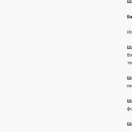
Ша
В
Ис
Ша
Вл
те
Ша
пе
Ш
ф
Ш