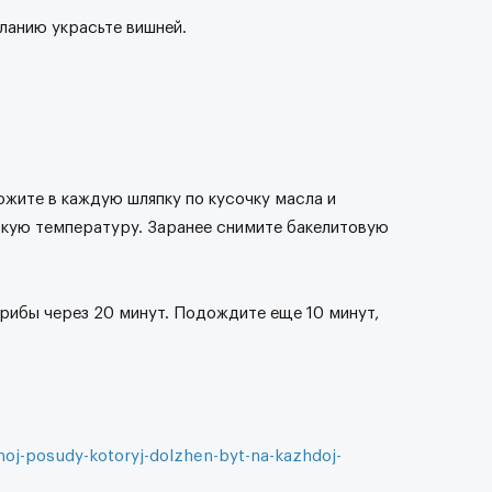
ланию украсьте вишней.
ожите в каждую шляпку по кусочку масла и
окую температуру. Заранее снимите бакелитовую
грибы через 20 минут. Подождите еще 10 минут,
noj-posudy-kotoryj-dolzhen-byt-na-kazhdoj-