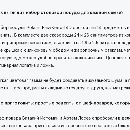
ак выглядит набор столовой посуды для каждой семьи?
бор посуды Polaris EasyKeep-14D состоит из 14 предметов н
анить. В комплекте две сковороды 24 и 26 сантиметров из к
типригарным покрытием, два ковша на 1,9 и 2,5 литра, после
е крышки с силиконовым ободом и жаропрочным стеклам, че
товую еду можно удобно хранить в холодильнике. Дополняет
линарная лопатка и ложка.
гкая цветовая гамма не будет создавать визуального шума, а
ста — все предметы складываются друг в друга, как матреш
то приготовить: простые рецепты от шеф-поваров, кото
ф-повара Виталий Истомин и Артем Лосев опробовали в деле 
вестные повара приготовили интересные, но несложные блюд