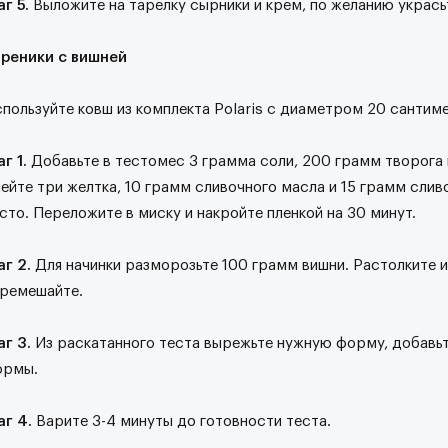
г 5.
Выложите на тарелку сырники и крем, по желанию укрась
ареники с вишней
пользуйте ковш из комплекта Polaris с диаметром 20 сантим
г 1.
Добавьте в тестомес 3 грамма соли, 200 грамм творога
ейте три желтка, 10 грамм сливочного масла и 15 грамм слив
сто. Переложите в миску и накройте пленкой на 30 минут.
г 2.
Для начинки разморозьте 100 грамм вишни. Растолките и
ремешайте.
аг 3.
Из раскатанного теста вырежьте нужную форму, добавьт
ормы.
аг 4.
Варите 3-4 минуты до готовности теста.