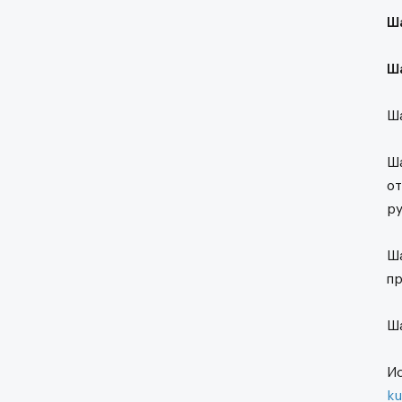
Ша
Ш
Ша
Ша
от
ру
Ша
пр
Ша
Ис
ku