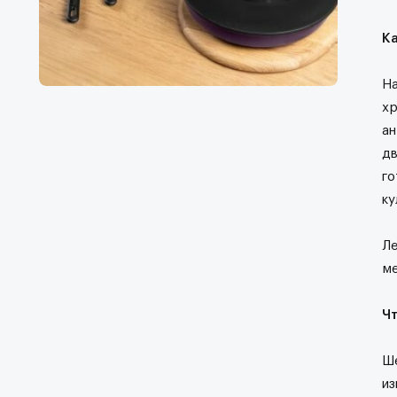
К
На
хр
ан
дв
го
ку
Ле
ме
Ч
Ше
из