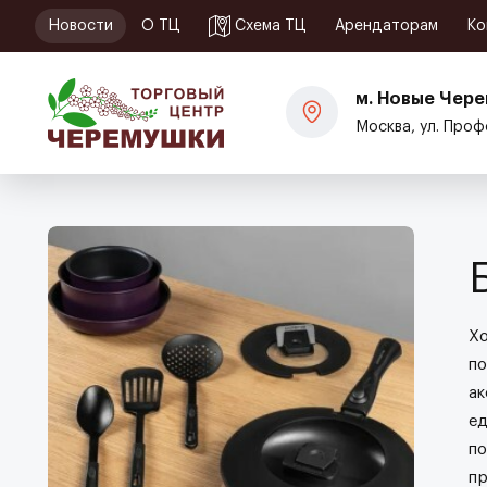
Корпусная мебель
Новости
О ТЦ
Схема ТЦ
Арендаторам
Ко
Диваны и кресла
Матрасы и кровати
м. Новые Чер
Офисная мебель
Москва, ул. Проф
Хо
по
ак
ед
по
пр