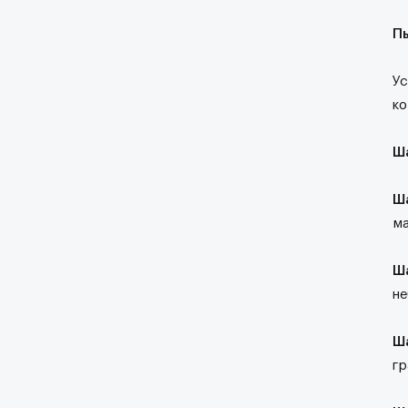
Пы
Ус
ко
Ша
Ша
ма
Ш
не
Ша
гр