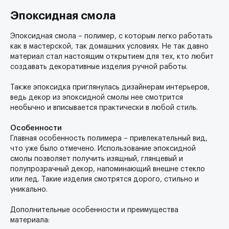
Диваны и кресла
Эпоксидная смола
Матрасы и кровати
Эпоксидная смола – полимер, с которым легко работать
Офисная мебель
как в мастерской, так домашних условиях. Не так давно
материал стал настоящим открытием для тех, кто любит
Детские товары
создавать декоративные изделия ручной работы.
Книги и канцелярские товары
Также эпоксидка приглянулась дизайнерам интерьеров,
ведь декор из эпоксидной смолы нее смотрится
Гипермаркет
необычно и вписывается практически в любой стиль.
Прочие товары и услуги
Особенности
Главная особенность полимера – привлекательный вид,
Хобби и отдых
что уже было отмечено. Использование эпоксидной
смолы позволяет получить изящный, глянцевый и
Туроператоры
полупрозрачный декор, напоминающий внешне стекло
или лед. Такие изделия смотрятся дорого, стильно и
Банки
уникально.
Аксессуары
Дополнительные особенности и преимущества
Кафе и рестораны
материала: