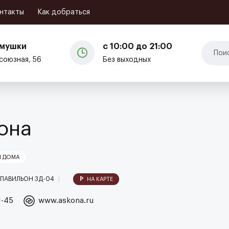
Кафе и рестораны
нтакты
Как добраться
емушки
с 10:00 до 21:00
союзная, 56
Без выходных
она
Я ДОМА
ПАВИЛЬОН 3Д-04
НА КАРТЕ
1-45
www.askona.ru