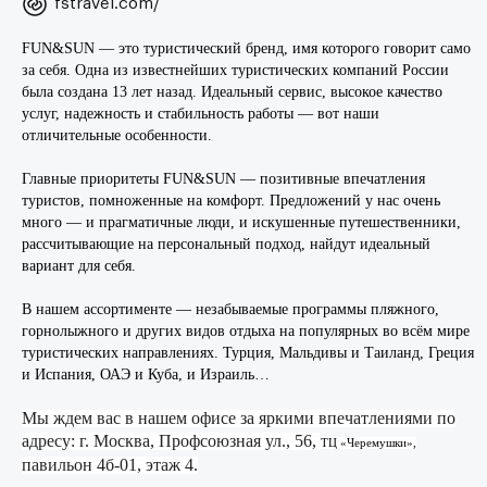
fstravel.com/
Диваны и кресла
Матрасы и кровати
FUN&SUN — это туристический бренд, имя которого говорит само
за себя. Одна из известнейших туристических компаний России
Офисная мебель
была создана 13 лет назад. Идеальный сервис, высокое качество
услуг, надежность и стабильность работы — вот наши
Детские товары
отличительные особенности.
Книги и канцелярские товары
Главные приоритеты FUN&SUN — позитивные впечатления
туристов, помноженные на комфорт. Предложений у нас очень
много — и прагматичные люди, и искушенные путешественники,
Гипермаркет
рассчитывающие на персональный подход, найдут идеальный
вариант для себя.
Прочие товары и услуги
В нашем ассортименте — незабываемые программы пляжного,
Хобби и отдых
горнолыжного и других видов отдыха на популярных во всём мире
Туроператоры
туристических направлениях. Турция, Мальдивы и Таиланд, Греция
и Испания, ОАЭ и Куба, и Израиль…
Банки
Мы ждем вас в нашем офисе за яркими впечатлениями по
Аксессуары
адресу: г. Москва, Профсоюзная ул., 56,
ТЦ «Черемушки»,
павильон 4б-01, этаж 4.
Кафе и рестораны