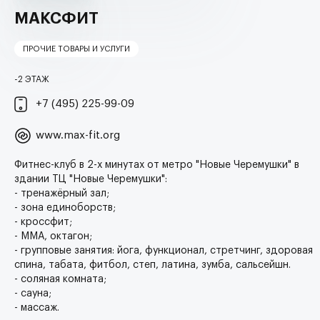
Диваны и кресла
МАКСФИТ
Матрасы и кровати
ПРОЧИЕ ТОВАРЫ И УСЛУГИ
Офисная мебель
-2 ЭТАЖ
Детские товары
+7 (495) 225-99-09
Книги и канцелярские товары
www.max-fit.org
Гипермаркет
Фитнес-клуб в 2-х минутах от метро "Новые Черемушки" в
Прочие товары и услуги
здании ТЦ "Новые Черемушки":
- тренажёрный зал;
Хобби и отдых
- зона единоборств;
- кроссфит;
Туроператоры
- ММА, октагон;
- групповые занятия: йога, функционал, стретчинг, здоровая
Банки
спина, табата, фитбол, степ, латина, зумба, сальсейшн.
Аксессуары
- соляная комната;
- сауна;
Кафе и рестораны
- массаж.