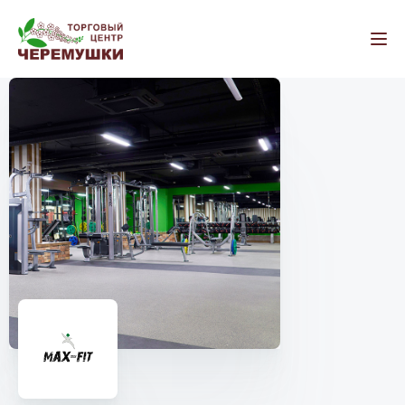
Как добраться
Контакты
Все магазины
Бытовая техника и электроника
Салоны связи
Компьютеры и ноутбуки
Оргтехника
Мобильные телефоны
Мебель и товары для дома
Мягкая мебель
Корпусная мебель